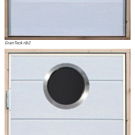
GranTeck rib2