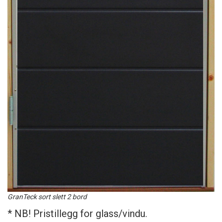
GranTeck sort slett 2 bord
* NB! Pristillegg for glass/vindu.