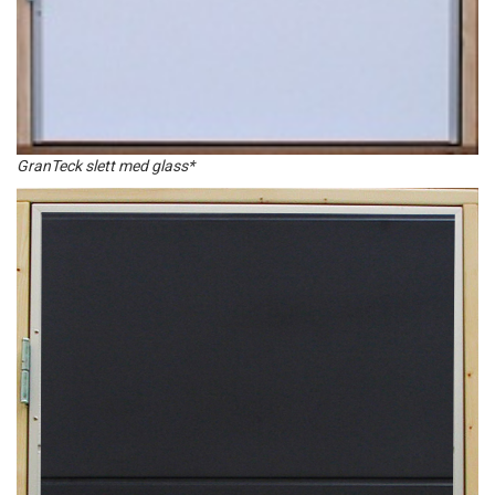
GranTeck slett med glass*