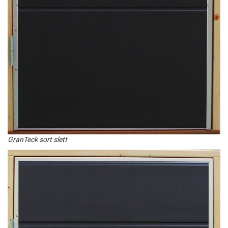
GranTeck sort slett